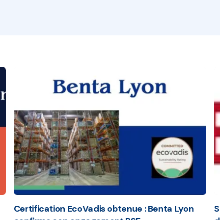
Certification EcoVadis obtenue : Benta Lyon
S