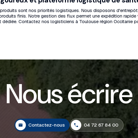
goureux et plateforme logistique de sant
vos produits sont nos priorités logistiques. Nous disposons d'entre
produits finis. Notre gestion des flux permet une expédition rapide 
 dédiée. Contactez nos logisticiens à Toulouse région Occitanie p
N
o
u
s
é
c
r
i
r
e
Contactez-nous
04 72 67 84 00