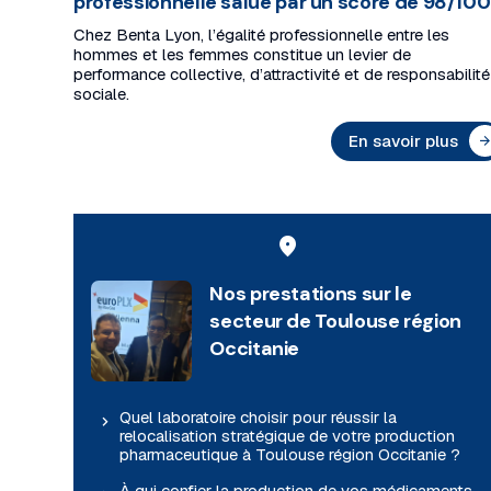
professionnelle salué par un score de 98/100
Chez Benta Lyon, l’égalité professionnelle entre les
hommes et les femmes constitue un levier de
performance collective, d’attractivité et de responsabilité
sociale.
En savoir plus
Nos prestations sur le
secteur de Toulouse région
Occitanie
Quel laboratoire choisir pour réussir la
relocalisation stratégique de votre production
pharmaceutique à Toulouse région Occitanie ?
À qui confier la production de vos médicaments